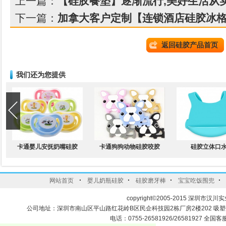
上一篇：
【硅胶餐垫】逐渐流行,美好生活从
下一篇：
加拿大客户定制【连锁酒店硅胶冰
返回硅胶产品首页
我们还为您提供
卡通婴儿安抚奶嘴硅胶
卡通狗狗动物硅胶咬胶
硅胶立体口
·
·
·
·
网站首页
婴儿奶瓶硅胶
硅胶磨牙棒
宝宝吃饭围兜
copyright©2005-2015 深圳市汉川实
公司地址：深圳市南山区平山路红花岭B区民企科技园2栋厂房2楼202 吸
电话：0755-26581926/26581927 全国客服