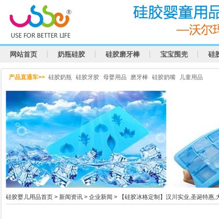
网站首页
奶瓶硅胶
硅胶磨牙棒
宝宝围兜
硅
产品直通车>>
硅胶奶瓶
硅胶牙胶
母婴用品
磨牙棒
硅胶奶嘴
儿童用品
硅胶婴儿用品首页
>
新闻资讯
>
企业新闻
> 【硅胶冰格定制】汉川实业,圣诞特惠