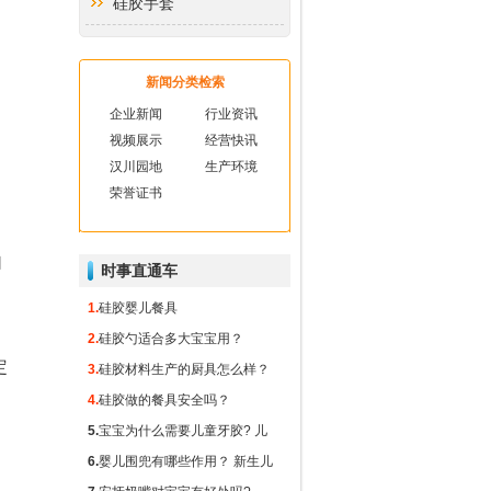
硅胶手套
硅胶厨房用品
新闻分类检索
硅胶礼品
企业新闻
行业资讯
视频展示
经营快讯
硅胶玻纤垫
汉川园地
生产环境
荣誉证书
硅胶隔热垫
硅胶冰球
自
时事直通车
1.
硅胶婴儿餐具
2.
硅胶勺适合多大宝宝用？
定
3.
硅胶材料生产的厨具怎么样？
4.
硅胶做的餐具安全吗？
5.
宝宝为什么需要儿童牙胶? 儿
童牙胶对出牙期的宝宝有什么重
6.
婴儿围兜有哪些作用？ 新生儿