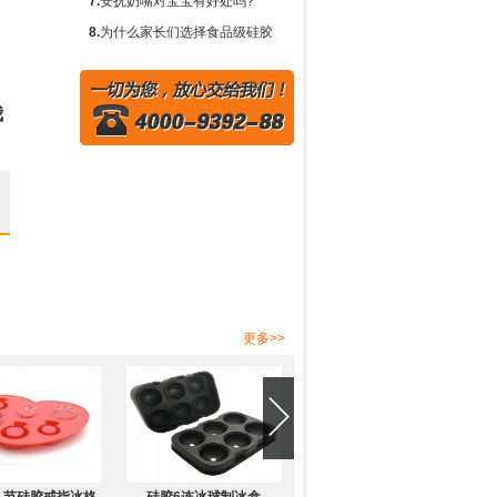
要作用？
需要围兜吗？
7.
安抚奶嘴对宝宝有好处吗?
8.
为什么家长们选择食品级硅胶
奶瓶而不是塑料或玻璃?
我
更多>>