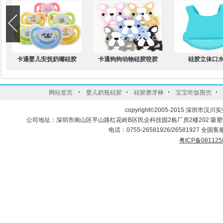
卡通婴儿安抚奶嘴硅胶
卡通狗狗动物硅胶咬胶
硅胶立体口
·
·
·
·
网站首页
婴儿奶瓶硅胶
硅胶磨牙棒
宝宝吃饭围兜
copyright©2005-2015 深圳市汉川实
公司地址：深圳市南山区平山路红花岭B区民企科技园2栋厂房2楼202 吸
电话：0755-26581926/26581927 全国客服
粤ICP备081125