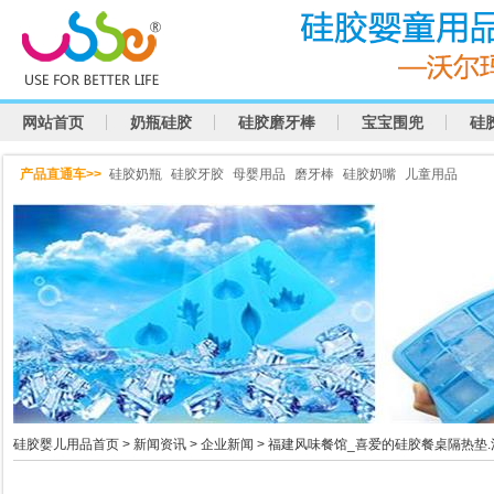
网站首页
奶瓶硅胶
硅胶磨牙棒
宝宝围兜
硅
产品直通车>>
硅胶奶瓶
硅胶牙胶
母婴用品
磨牙棒
硅胶奶嘴
儿童用品
硅胶婴儿用品首页
>
新闻资讯
>
企业新闻
> 福建风味餐馆_喜爱的硅胶餐桌隔热垫.