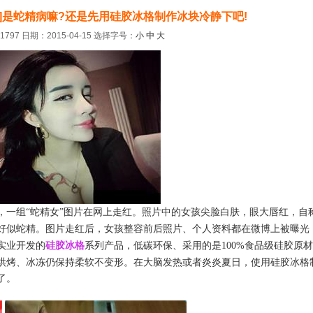
脸]是蛇精病嘛?还是先用硅胶冰格制作冰块冷静下吧!
797 日期：2015-04-15
选择字号：
小
中
大
，一组“蛇精女”图片在网上走红。照片中的女孩尖脸白肤，眼大唇红，自
好似蛇精。
图片走红后，女孩整容前后照片、个人资料都在微博上被曝光
实业开发的
硅胶冰格
系列产品，低碳环保、采用的是100%食品级硅胶原材
烘烤、冰冻仍保持柔软不变形。在大脑发热或者炎炎夏日，使用硅胶冰格
了。