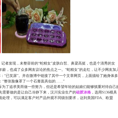
。记者发现，未整容前的“蛇精女”皮肤白皙、鼻梁高挺，也是个清秀的女
年龄，也成了众多网友议论的焦点之一。
“蛇精女”的走红，让不少网友加
称：“已笑尿”。并在微博中链接了其中一个文章网页，上面描绘了她身体多
：“整张脸像罩了一个石膏面具似的……”
斥为了追求美而做一些努力，但还是希望年轻的姑娘们能够慎重对待自己
先需要做的是让自己冷静下来，
汉川实业生产的
硅胶冰格
，选用S136模具
面处理，可以满足客户对产品外观不同级别要求，达到美国FDA、欧盟