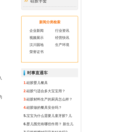
硅胶手套
硅胶厨房用品
新闻分类检索
硅胶礼品
企业新闻
行业资讯
视频展示
经营快讯
硅胶玻纤垫
汉川园地
生产环境
荣誉证书
硅胶隔热垫
硅胶冰球
时事直通车
入
1.
硅胶婴儿餐具
2.
硅胶勺适合多大宝宝用？
的
3.
硅胶材料生产的厨具怎么样？
4.
硅胶做的餐具安全吗？
5.
宝宝为什么需要儿童牙胶? 儿
童牙胶对出牙期的宝宝有什么重
6.
婴儿围兜有哪些作用？ 新生儿