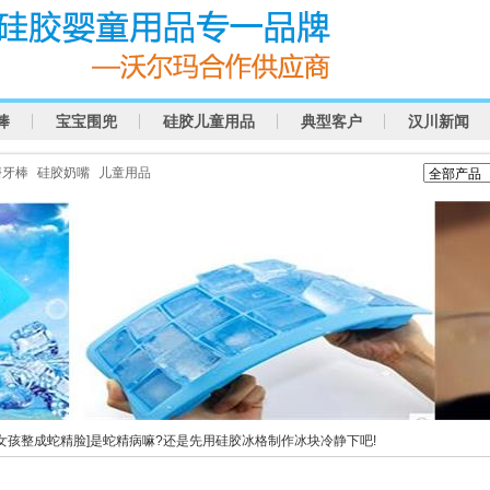
棒
宝宝围兜
硅胶儿童用品
典型客户
汉川新闻
磨牙棒
硅胶奶嘴
儿童用品
5岁女孩整成蛇精脸]是蛇精病嘛?还是先用硅胶冰格制作冰块冷静下吧!