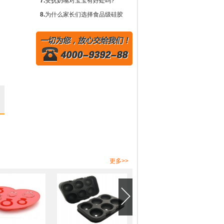
要作用？
需要围兜吗？
7.
安抚奶嘴对宝宝有好处吗?
8.
为什么家长们选择食品级硅胶
奶瓶而不是塑料或玻璃?
更多>>