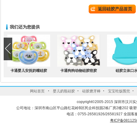
返回硅胶产品首页
我们还为您提供
卡通婴儿安抚奶嘴硅胶
卡通狗狗动物硅胶咬胶
硅胶立体口
·
·
·
·
网站首页
婴儿奶瓶硅胶
硅胶磨牙棒
宝宝吃饭围兜
copyright©2005-2015 深圳市汉川实
公司地址：深圳市南山区平山路红花岭B区民企科技园2栋厂房2楼202 吸
电话：0755-26581926/26581927 全国客服
粤ICP备081125