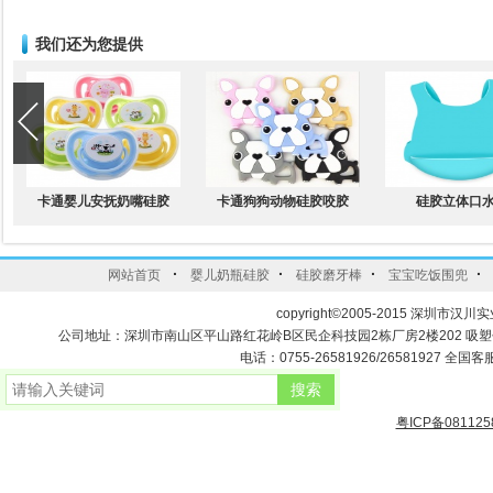
我们还为您提供
卡通婴儿安抚奶嘴硅胶
卡通狗狗动物硅胶咬胶
硅胶立体口
·
·
·
·
网站首页
婴儿奶瓶硅胶
硅胶磨牙棒
宝宝吃饭围兜
copyright©2005-2015 深圳市汉川实
公司地址：深圳市南山区平山路红花岭B区民企科技园2栋厂房2楼202 吸
电话：0755-26581926/26581927 全国客服
粤ICP备081125