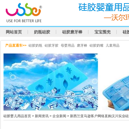
网站首页
奶瓶硅胶
硅胶磨牙棒
宝宝围兜
硅
产品直通车>>
硅胶奶瓶
硅胶牙胶
母婴用品
磨牙棒
硅胶奶嘴
儿童用品
硅胶婴儿用品首页
>
新闻资讯
>
企业新闻
> 新西兰亚马逊客户网络直购汉川实业硅