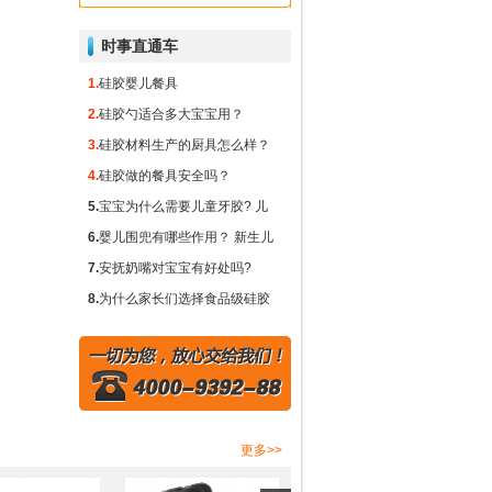
硅胶冰球
时事直通车
1.
硅胶婴儿餐具
2.
硅胶勺适合多大宝宝用？
3.
硅胶材料生产的厨具怎么样？
4.
硅胶做的餐具安全吗？
5.
宝宝为什么需要儿童牙胶? 儿
童牙胶对出牙期的宝宝有什么重
6.
婴儿围兜有哪些作用？ 新生儿
要作用？
需要围兜吗？
7.
安抚奶嘴对宝宝有好处吗?
8.
为什么家长们选择食品级硅胶
奶瓶而不是塑料或玻璃?
更多>>