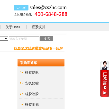
关于USSE
联系汉川
请输入关键词
采购直通车
硅胶奶瓶
安抚奶嘴
硅胶咬胶
硅胶围兜