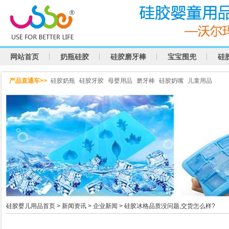
网站首页
奶瓶硅胶
硅胶磨牙棒
宝宝围兜
硅
产品直通车>>
硅胶奶瓶
硅胶牙胶
母婴用品
磨牙棒
硅胶奶嘴
儿童用品
硅胶婴儿用品首页
>
新闻资讯
>
企业新闻
> 硅胶冰格品质没问题,交货怎么样?