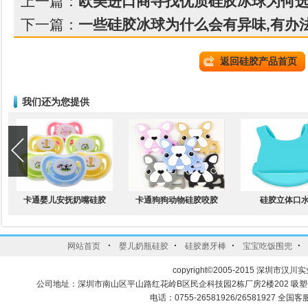
上一篇：
欧美进口商寻找优质硅胶冰球为何选
下一篇：
一些硅胶冰球为什么会有异味,有办
返回硅胶产品首页
我们还为您提供
卡通婴儿安抚奶嘴硅胶
卡通狗狗动物硅胶咬胶
硅胶立体口
·
·
·
·
网站首页
婴儿奶瓶硅胶
硅胶磨牙棒
宝宝吃饭围兜
copyright©2005-2015 深圳市汉川实
公司地址：深圳市南山区平山路红花岭B区民企科技园2栋厂房2楼202 吸
电话：0755-26581926/26581927 全国客服