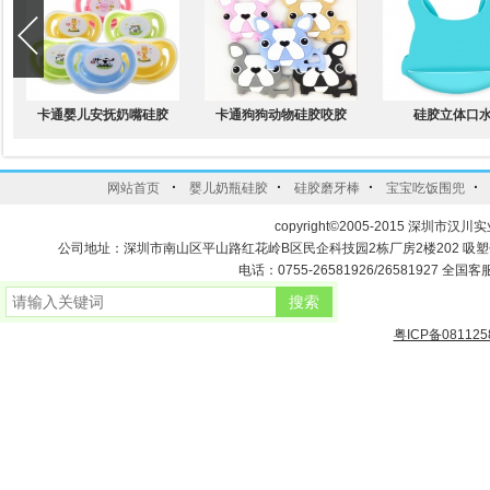
卡通婴儿安抚奶嘴硅胶
卡通狗狗动物硅胶咬胶
硅胶立体口
·
·
·
·
网站首页
婴儿奶瓶硅胶
硅胶磨牙棒
宝宝吃饭围兜
copyright©2005-2015 深圳市汉川实
公司地址：深圳市南山区平山路红花岭B区民企科技园2栋厂房2楼202 吸
电话：0755-26581926/26581927 全国客服
粤ICP备081125