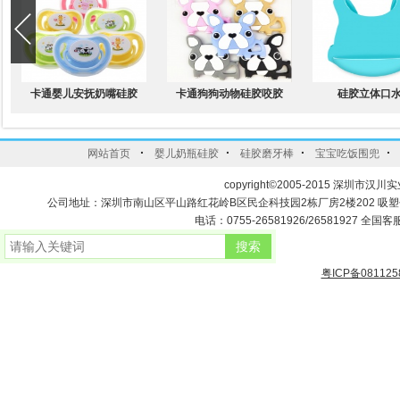
卡通婴儿安抚奶嘴硅胶
卡通狗狗动物硅胶咬胶
硅胶立体口
·
·
·
·
网站首页
婴儿奶瓶硅胶
硅胶磨牙棒
宝宝吃饭围兜
copyright©2005-2015 深圳市汉川实
公司地址：深圳市南山区平山路红花岭B区民企科技园2栋厂房2楼202 吸
电话：0755-26581926/26581927 全国客服
粤ICP备081125