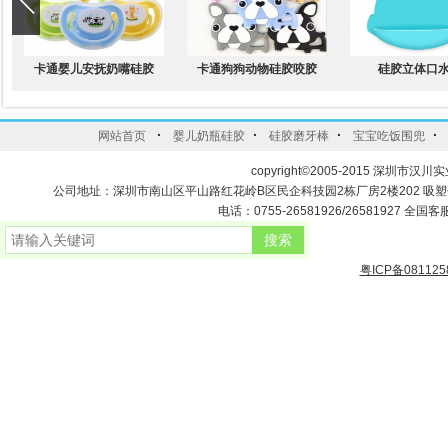
卡通婴儿安抚奶嘴硅胶
卡通狗狗动物硅胶咬胶
硅胶立体口
·
·
·
·
网站首页
婴儿奶瓶硅胶
硅胶磨牙棒
宝宝吃饭围兜
copyright©2005-2015 深圳市汉川实
公司地址：深圳市南山区平山路红花岭B区民企科技园2栋厂房2楼202 吸
电话：0755-26581926/26581927 全国客服
粤ICP备081125