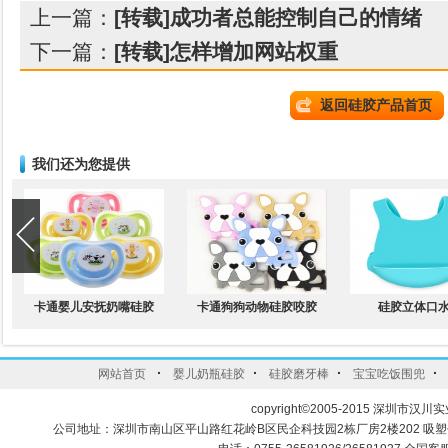
上一篇：
[转载]成功者总能控制自己的情绪
下一篇：
[转载]怎样增加网站权重
返回硅胶产品首页
我们还为您提供
卡通婴儿安抚奶嘴硅胶
卡通狗狗动物硅胶咬胶
硅胶立体口
·
·
·
·
网站首页
婴儿奶瓶硅胶
硅胶磨牙棒
宝宝吃饭围兜
copyright©2005-2015 深圳市汉川实
公司地址：深圳市南山区平山路红花岭B区民企科技园2栋厂房2楼202 吸