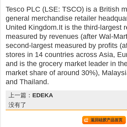
Tesco PLC (LSE: TSCO) is a British mu
general merchandise retailer headqua
United Kingdom.It is the third-largest r
measured by revenues (after Wal-Mart
second-largest measured by profits (af
stores in 14 countries across Asia, E
and is the grocery market leader in th
market share of around 30%), Malaysia
and Thailand.
上一篇：
EDEKA
没有了
返回硅胶产品首页