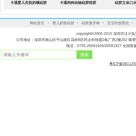
卡通婴儿安抚奶嘴硅胶
卡通狗狗动物硅胶咬胶
硅胶立体口
·
·
·
·
网站首页
婴儿奶瓶硅胶
硅胶磨牙棒
宝宝吃饭围兜
copyright©2005-2015 深圳市汉川实
公司地址：深圳市南山区平山路红花岭B区民企科技园2栋厂房2楼202 吸
电话：0755-26581926/26581927 全国客服
粤ICP备081125