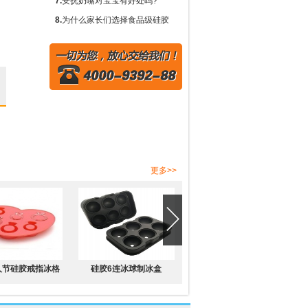
要作用？
需要围兜吗？
7.
安抚奶嘴对宝宝有好处吗?
8.
为什么家长们选择食品级硅胶
奶瓶而不是塑料或玻璃?
更多>>
人节硅胶戒指冰格
硅胶6连冰球制冰盒
防漏水硅胶4连冰球