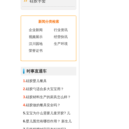
硅胶手套
硅胶厨房用品
新闻分类检索
硅胶礼品
企业新闻
行业资讯
视频展示
经营快讯
硅胶玻纤垫
汉川园地
生产环境
荣誉证书
硅胶隔热垫
硅胶冰球
时事直通车
1.
硅胶婴儿餐具
2.
硅胶勺适合多大宝宝用？
3.
硅胶材料生产的厨具怎么样？
4.
硅胶做的餐具安全吗？
5.
宝宝为什么需要儿童牙胶? 儿
童牙胶对出牙期的宝宝有什么重
6.
婴儿围兜有哪些作用？ 新生儿