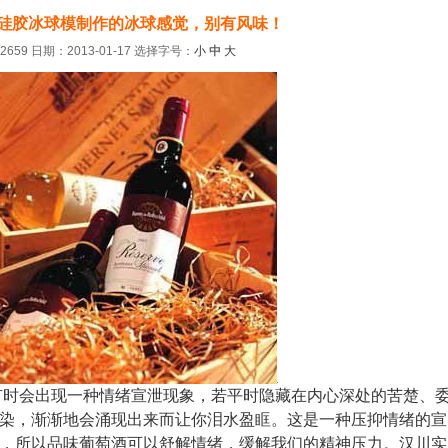
硅胶冰球模制作的冰球感觉，别有风味！
659 日期：2013-01-17
选择字号：
小
中
大
有时会出现一种情绪宣泄现象，若平时隐藏在内心深处的苦楚、
染，渐渐地会涌现出来而让你泪水盈眶。这是一种压抑情绪的宣
，所以品味葡萄酒可以舒解情绪，缓解我们的精神压力。汉川实