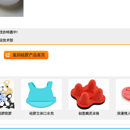
优价特惠中!
业技术部
返回硅胶产品首页
硅胶咬胶
硅胶立体口水兜
创意幽灵冰格
浪漫情