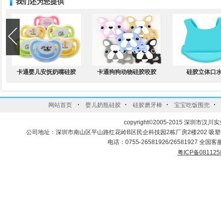
我们还为您提供
卡通婴儿安抚奶嘴硅胶
卡通狗狗动物硅胶咬胶
硅胶立体口
·
·
·
·
网站首页
婴儿奶瓶硅胶
硅胶磨牙棒
宝宝吃饭围兜
copyright©2005-2015 深圳市汉川实
公司地址：深圳市南山区平山路红花岭B区民企科技园2栋厂房2楼202 吸
电话：0755-26581926/26581927 全国客服
粤ICP备081125