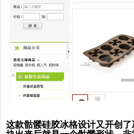
这款骷髅硅胶冰格设计又开创了