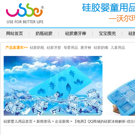
网站首页
奶瓶硅胶
硅胶磨牙棒
宝宝围兜
硅
产品直通车>>
硅胶奶瓶
硅胶牙胶
母婴用品
磨牙棒
硅胶奶嘴
儿童用品
硅胶婴儿用品首页
>
新闻资讯
>
企业新闻
> 【电商】QQ商城的硅胶冰格解析-优仕/