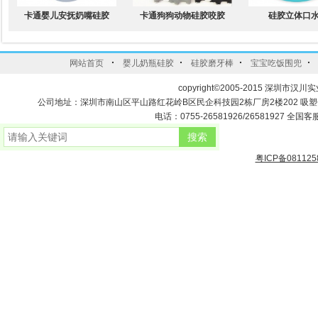
卡通婴儿安抚奶嘴硅胶
卡通狗狗动物硅胶咬胶
硅胶立体口
·
·
·
·
网站首页
婴儿奶瓶硅胶
硅胶磨牙棒
宝宝吃饭围兜
copyright©2005-2015 深圳市汉川实
公司地址：深圳市南山区平山路红花岭B区民企科技园2栋厂房2楼202 吸
电话：0755-26581926/26581927 全国客服
粤ICP备081125