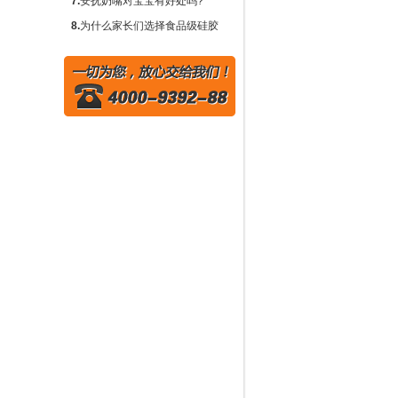
要作用？
需要围兜吗？
7.
安抚奶嘴对宝宝有好处吗?
8.
为什么家长们选择食品级硅胶
奶瓶而不是塑料或玻璃?