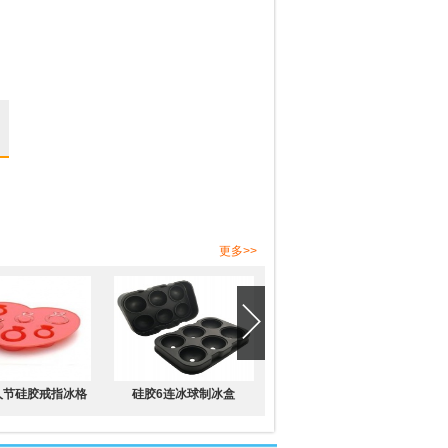
更多>>
人节硅胶戒指冰格
硅胶6连冰球制冰盒
防漏水硅胶4连冰球