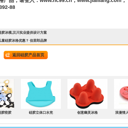
格产品，请登入：
www.hc99.cn
；
www.jialilang.com
；
2-88
硅胶冰模,汉川实业提供设计方案
儿童硅胶冰格优惠？ 佳里郎品牌
返回硅胶产品首页
硅胶咬胶
硅胶立体口水兜
创意幽灵冰格
浪漫情