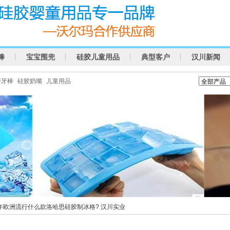
棒
宝宝围兜
硅胶儿童用品
典型客户
汉川新闻
磨牙棒
硅胶奶嘴
儿童用品
13年欧洲流行什么款洛哈思硅胶制冰格? 汉川实业