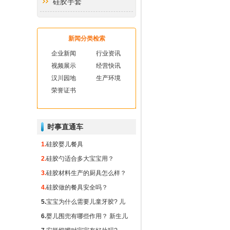
硅胶手套
硅胶厨房用品
新闻分类检索
硅胶礼品
企业新闻
行业资讯
视频展示
经营快讯
硅胶玻纤垫
汉川园地
生产环境
荣誉证书
硅胶隔热垫
硅胶冰球
时事直通车
1.
硅胶婴儿餐具
2.
硅胶勺适合多大宝宝用？
3.
硅胶材料生产的厨具怎么样？
4.
硅胶做的餐具安全吗？
5.
宝宝为什么需要儿童牙胶? 儿
童牙胶对出牙期的宝宝有什么重
6.
婴儿围兜有哪些作用？ 新生儿