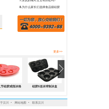
要作用？
需要围兜吗？
7.
安抚奶嘴对宝宝有好处吗?
8.
为什么家长们选择食品级硅胶
奶瓶而不是塑料或玻璃?
更多>>
人节硅胶戒指冰格
硅胶6连冰球制冰盒
防漏水硅胶4连冰球
·
·
于汉川
网站地图
联系汉川