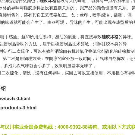
品最后是什么颜色，
硅胶冰格
都没有大的味道， 就算有一点小的味道，
冰格的异味与硅胶原料是没有直接关系的， 跟产品的颜色也没有关系。
直接销售的，还有其它工艺需要加工。 如：丝印，喷手感油，镭雕， 滴
同的味道就可能会产生了。由些可观， 异味的产生，可能出现在成型后的
喷手感油。丝印所用油墨和手感油的质量，将直接导致
硅胶冰格
的异味
硅胶制品异味的方法 ，属于硅橡胶制品技术领域，消除硅胶本身的异
，并进行二次硫化，可以有效的消除由有机过氧化物硫化剂硫化的硅橡胶制
。
第二种是用物理方法：在阴凉的室外放一段时间，让气味自然挥发；还
间，多泡几次气味就会小多了，效果明显基本无味了 。
过二次硫化，清洗，没有任何异味，买回去可以直接使用，不用担心有异
介绍
roducts-1.html
/products-3.html
汉川实业全国免费热线：4000-9392-88咨询。
或用以下方式