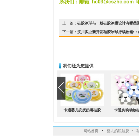
系我们：
邮箱
: hc03@cszhc.com
上一篇：
硅胶冰球与一般硅胶冰模设计有哪些区
下一篇：
汉川实业新开发硅胶冰球持续热销中 
我们还为您提供
卡通婴儿安抚奶嘴硅胶
卡通狗狗动物
·
·
网站首页
婴儿奶瓶硅胶