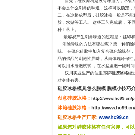
首先，硅胶原料是没有味道的，不管成
不会是什么刺鼻的味道，这样可以确定，
二，在冰格成型后，硅胶冰格一般是不能
胶，水贴等工艺。 这些工艺完成后， 不
种工艺上。
最容易产生刺鼻味道的过程是：丝印和
消除异味的方法有哪些呢？
第一种消除
味。 在硫化硅胶中加入复合硫化除味剂
品的强烈的刺激性异味，从而体现环保性
可以用水
浸泡试试 ，在水盆里泡一段时
汉川实业生产的佳里郎牌
硅胶冰格
经
对身体有
害
。
硅胶冰格模具怎么脱模 脱模小技巧
创意硅胶冰格：
http://www.hc99.cn/p
冰箱硅胶冰格：
http://www.hc99.cn
硅胶冰格生产厂
家:
www.hc99.cn
如果您对
硅胶冰格
有任何兴趣，可以与