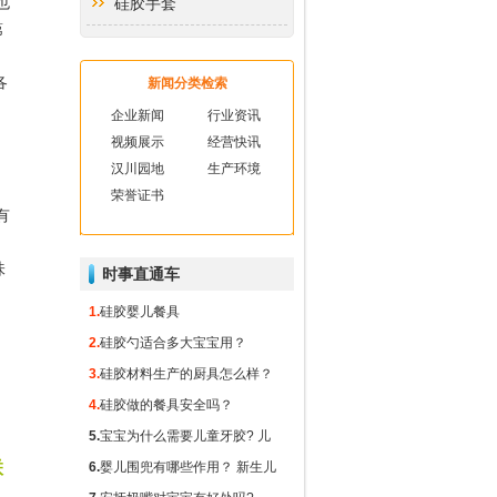
也
硅胶手套
第
硅胶厨房用品
各
新闻分类检索
硅胶礼品
企业新闻
行业资讯
。
视频展示
经营快讯
硅胶玻纤垫
汉川园地
生产环境
荣誉证书
硅胶隔热垫
有
硅胶冰球
味
时事直通车
1.
硅胶婴儿餐具
2.
硅胶勺适合多大宝宝用？
3.
硅胶材料生产的厨具怎么样？
4.
硅胶做的餐具安全吗？
5.
宝宝为什么需要儿童牙胶? 儿
联
童牙胶对出牙期的宝宝有什么重
6.
婴儿围兜有哪些作用？ 新生儿