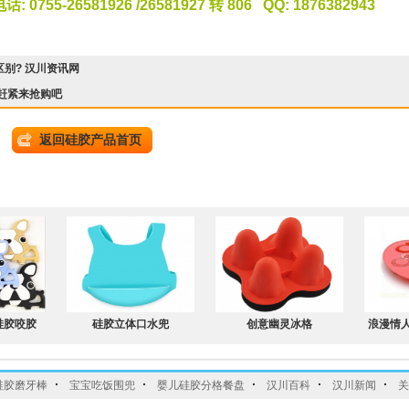
电话
: 0755-26581926 /26581927
转
806
QQ: 1876382943
别? 汉川资讯网
赶紧来抢购吧
返回硅胶产品首页
硅胶咬胶
硅胶立体口水兜
创意幽灵冰格
浪漫情
·
·
·
·
·
硅胶磨牙棒
宝宝吃饭围兜
婴儿硅胶分格餐盘
汉川百科
汉川新闻
关