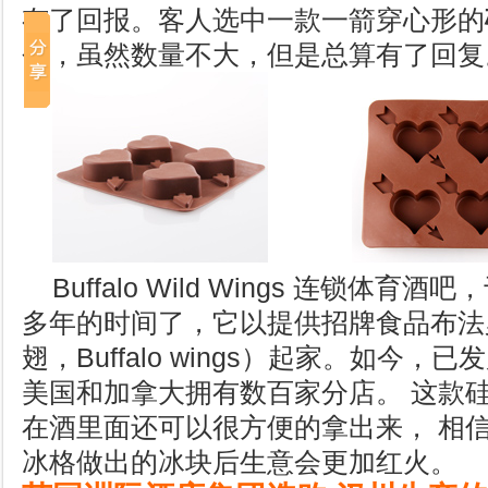
有了回报。客人选中一款一箭穿心形的
个，虽然数量不大，但是总算有了回复
Buffalo Wild Wings
连锁体育酒吧，
多年的时间了，它以提供招牌食品布法
翅，
Buffalo wings
）起家。如今，已发
美国和加拿大拥有数百家分店
。 这款
在酒里面还可以很方便的拿出来， 相
冰格做出的冰块后生意会更加红火。