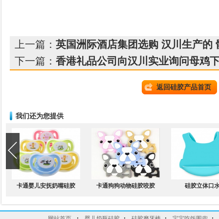
上一篇：
英国洲际酒店集团选购 汉川生产的
下一篇：
香港礼品公司向汉川实业询问母鸡
返回硅胶产品首页
我们还为您提供
卡通婴儿安抚奶嘴硅胶
卡通狗狗动物硅胶咬胶
硅胶立体口
·
·
·
·
网站首页
婴儿奶瓶硅胶
硅胶磨牙棒
宝宝吃饭围兜