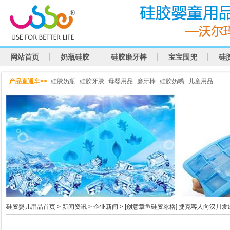
网站首页
奶瓶硅胶
硅胶磨牙棒
宝宝围兜
硅
产品直通车>>
硅胶奶瓶
硅胶牙胶
母婴用品
磨牙棒
硅胶奶嘴
儿童用品
硅胶婴儿用品首页
>
新闻资讯
>
企业新闻
> [创意章鱼硅胶冰格] 捷克客人向汉川发