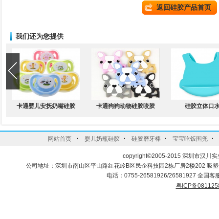
返回硅胶产品首页
我们还为您提供
卡通婴儿安抚奶嘴硅胶
卡通狗狗动物硅胶咬胶
硅胶立体口
·
·
·
·
网站首页
婴儿奶瓶硅胶
硅胶磨牙棒
宝宝吃饭围兜
copyright©2005-2015 深圳市汉川实
公司地址：深圳市南山区平山路红花岭B区民企科技园2栋厂房2楼202 吸
电话：0755-26581926/26581927 全国客服
粤ICP备081125