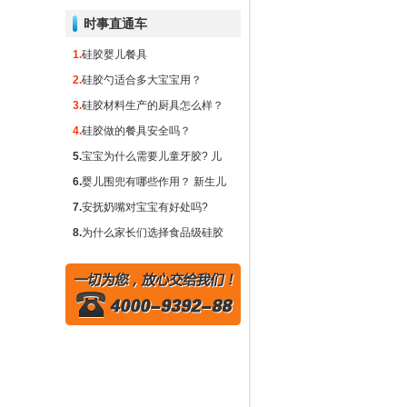
硅胶厨房用品
时事直通车
硅胶礼品
1.
硅胶婴儿餐具
2.
硅胶勺适合多大宝宝用？
硅胶玻纤垫
3.
硅胶材料生产的厨具怎么样？
硅胶隔热垫
4.
硅胶做的餐具安全吗？
5.
宝宝为什么需要儿童牙胶? 儿
硅胶冰球
童牙胶对出牙期的宝宝有什么重
6.
婴儿围兜有哪些作用？ 新生儿
要作用？
需要围兜吗？
7.
安抚奶嘴对宝宝有好处吗?
8.
为什么家长们选择食品级硅胶
奶瓶而不是塑料或玻璃?