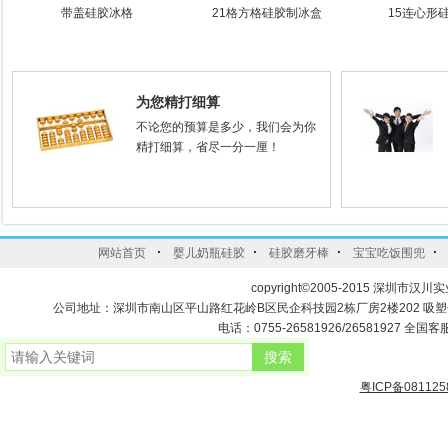
带盖硅胶冰格
21格方格硅胶制冰盒
15连心形
为您精打细算
不论您的预算是多少，我们会为你
精打细算，省尽一分一厘！
·
·
·
·
网站首页
婴儿奶瓶硅胶
硅胶磨牙棒
宝宝吃饭围兜
copyright©2005-2015 深圳市汉川实
公司地址：深圳市南山区平山路红花岭B区民企科技园2栋厂房2楼202 吸
电话：0755-26581926/26581927 全国客服
粤ICP备081125