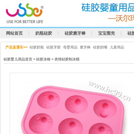
网站首页
奶瓶硅胶
硅胶磨牙棒
宝宝围兜
硅
产品直通车>>
硅胶奶瓶
硅胶牙胶
母婴用品
磨牙棒
硅胶奶嘴
儿童用品
硅胶婴儿用品首页
>
硅胶冰格
> 表情硅胶制冰模