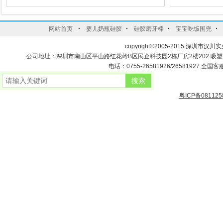
·
·
·
·
网站首页
婴儿奶瓶硅胶
硅胶磨牙棒
宝宝吃饭围兜
copyright©2005-2015 深圳市汉川实
公司地址：深圳市南山区平山路红花岭B区民企科技园2栋厂房2楼202 吸
电话：0755-26581926/26581927 全国客服
粤ICP备081125