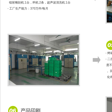
镭射雕刻机:1台，IR机:2条，超声波清洗机:1台
- 工厂生产能力：370万件/每月
- 烤
- 
度不
。回
化有