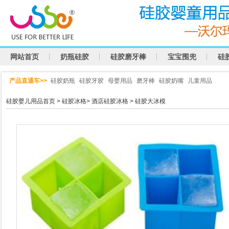
网站首页
奶瓶硅胶
硅胶磨牙棒
宝宝围兜
硅
产品直通车>>
硅胶奶瓶
硅胶牙胶
母婴用品
磨牙棒
硅胶奶嘴
儿童用品
硅胶婴儿用品首页
>
硅胶冰格
>
酒店硅胶冰格
> 硅胶大冰模