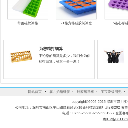
带盖硅胶冰格
21格方格硅胶制冰盒
15连心形
为您精打细算
不论您的预算是多少，我们会为你
精打细算，省尽一分一厘！
·
·
·
·
网站首页
婴儿奶瓶硅胶
硅胶磨牙棒
宝宝吃饭围兜
copyright©2005-2015 深圳市汉川实
公司地址：深圳市南山区平山路红花岭B区民企科技园2栋厂房2楼202 吸
电话：0755-26581926/26581927 全国客服
粤ICP备081125