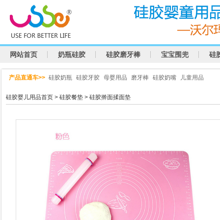
网站首页
奶瓶硅胶
硅胶磨牙棒
宝宝围兜
硅
产品直通车>>
硅胶奶瓶
硅胶牙胶
母婴用品
磨牙棒
硅胶奶嘴
儿童用品
硅胶婴儿用品首页
>
硅胶餐垫
> 硅胶擀面揉面垫