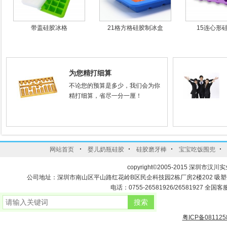
带盖硅胶冰格
21格方格硅胶制冰盒
15连心形
为您精打细算
不论您的预算是多少，我们会为你
精打细算，省尽一分一厘！
·
·
·
·
网站首页
婴儿奶瓶硅胶
硅胶磨牙棒
宝宝吃饭围兜
copyright©2005-2015 深圳市汉川实
公司地址：深圳市南山区平山路红花岭B区民企科技园2栋厂房2楼202 吸
电话：0755-26581926/26581927 全国客服
粤ICP备081125