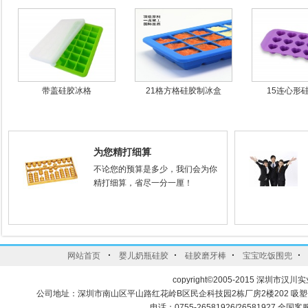
带盖硅胶冰格
21格方格硅胶制冰盒
15连心形
为您精打细算
不论您的预算是多少，我们会为你
精打细算，省尽一分一厘！
·
·
·
·
网站首页
婴儿奶瓶硅胶
硅胶磨牙棒
宝宝吃饭围兜
copyright©2005-2015 深圳市汉川实
公司地址：深圳市南山区平山路红花岭B区民企科技园2栋厂房2楼202 吸
电话：0755-26581926/26581927 全国客服