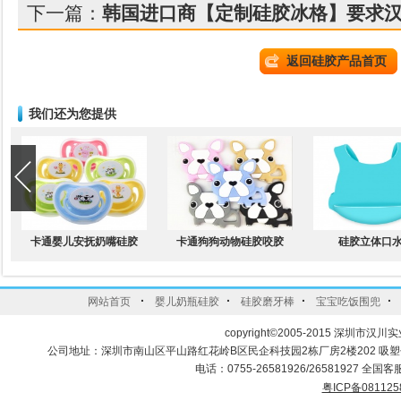
下一篇：
韩国进口商【定制硅胶冰格】要求
返回硅胶产品首页
我们还为您提供
卡通婴儿安抚奶嘴硅胶
卡通狗狗动物硅胶咬胶
硅胶立体口
·
·
·
·
网站首页
婴儿奶瓶硅胶
硅胶磨牙棒
宝宝吃饭围兜
copyright©2005-2015 深圳市汉川实
公司地址：深圳市南山区平山路红花岭B区民企科技园2栋厂房2楼202 吸
电话：0755-26581926/26581927 全国客服
粤ICP备081125