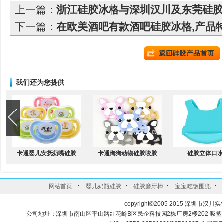
上一篇：
浙江硅胶冰格与深圳汉川及东莞硅胶
下一篇：
在欧美酒吧有款酒吧硅胶冰格,产品特
返回硅胶产品首页
我们还为您提供
卡通婴儿安抚奶嘴硅胶
卡通狗狗动物硅胶咬胶
硅胶立体口
·
·
·
·
网站首页
婴儿奶瓶硅胶
硅胶磨牙棒
宝宝吃饭围兜
copyright©2005-2015 深圳市汉川实
公司地址：深圳市南山区平山路红花岭B区民企科技园2栋厂房2楼202 吸