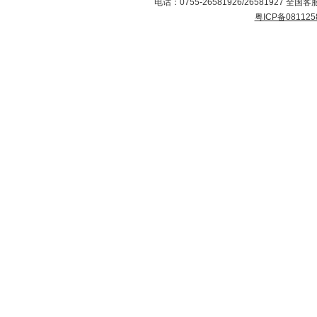
电话：0755-26581926/26581927 全国客服
粤ICP备081125