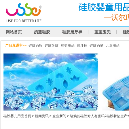
网站首页
奶瓶硅胶
硅胶磨牙棒
宝宝围兜
硅
产品直通车>>
硅胶奶瓶
硅胶牙胶
母婴用品
磨牙棒
硅胶奶嘴
儿童用品
硅胶婴儿用品首页
>
新闻资讯
>
企业新闻
> 培烘的硅胶对人有害吗?硅胶餐垫生产