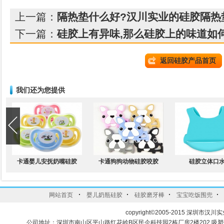
上一篇：
隔热垫什么好?汉川实业的硅胶隔热
下一篇：
硅胶上有异味,那么硅胶上的味道如
返回硅胶产品首页
我们还为您提供
卡通婴儿安抚奶嘴硅胶
卡通狗狗动物硅胶咬胶
硅胶立体口
·
·
·
·
网站首页
婴儿奶瓶硅胶
硅胶磨牙棒
宝宝吃饭围兜
copyright©2005-2015 深圳市汉川实
公司地址：深圳市南山区平山路红花岭B区民企科技园2栋厂房2楼202 吸