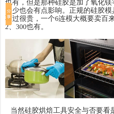
也有，但是那种硅胶是加了氧化镁
多少也会有点影响。正规的硅胶模
不过很贵，一个
6
连模大概要卖百
2
、
300
也有。
当然硅胶烘焙工具安全与否要看