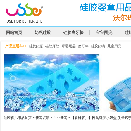
网站首页
奶瓶硅胶
硅胶磨牙棒
宝宝围兜
硅
产品直通车>>
硅胶奶瓶
硅胶牙胶
母婴用品
磨牙棒
硅胶奶嘴
儿童用品
硅胶婴儿用品首页
>
新闻资讯
>
企业新闻
> 【香港客户】网购硅胶小饭盒,质量高于