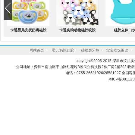
卡通婴儿安抚奶嘴硅胶
卡通狗狗动物硅胶咬胶
硅胶立体口
·
·
·
·
网站首页
婴儿奶瓶硅胶
硅胶磨牙棒
宝宝吃饭围兜
copyright©2005-2015 深圳市汉川实
公司地址：深圳市南山区平山路红花岭B区民企科技园2栋厂房2楼202 吸
电话：0755-26581926/26581927 全国客服
粤ICP备081125