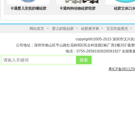
卡通婴儿安抚奶嘴硅胶
卡通狗狗动物硅胶咬胶
硅胶立体口
·
·
·
·
网站首页
婴儿奶瓶硅胶
硅胶磨牙棒
宝宝吃饭围兜
copyright©2005-2015 深圳市汉川实
公司地址：深圳市南山区平山路红花岭B区民企科技园2栋厂房2楼202 吸
电话：0755-26581926/26581927 全国客服
粤ICP备081125