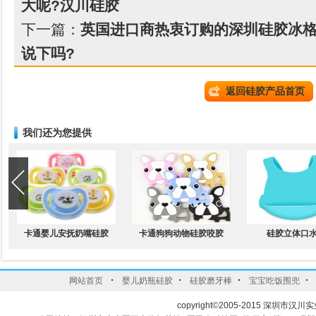
大呢?汉川硅胶
下一篇：
英国进口商热衷订购的深圳硅胶冰格
说下吗?
返回硅胶产品首页
我们还为您提供
卡通婴儿安抚奶嘴硅胶
卡通狗狗动物硅胶咬胶
硅胶立体口
·
·
·
·
网站首页
婴儿奶瓶硅胶
硅胶磨牙棒
宝宝吃饭围兜
copyright©2005-2015 深圳市汉川实