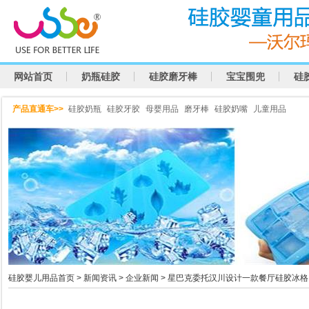
网站首页
奶瓶硅胶
硅胶磨牙棒
宝宝围兜
硅
产品直通车>>
硅胶奶瓶
硅胶牙胶
母婴用品
磨牙棒
硅胶奶嘴
儿童用品
硅胶婴儿用品首页
>
新闻资讯
>
企业新闻
> 星巴克委托汉川设计一款餐厅硅胶冰格