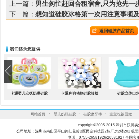
上一篇：
男生匆忙赶回合租宿舍,只为抢先一
下一篇：
想知道硅胶冰格第一次用注意事项及
返回硅胶产品首页
我们还为您提供
卡通婴儿安抚奶嘴硅胶
卡通狗狗动物硅胶咬胶
硅胶立体口
·
·
·
·
网站首页
婴儿奶瓶硅胶
硅胶磨牙棒
宝宝吃饭围兜
copyright©2005-2015 深圳市汉川实
公司地址：深圳市南山区平山路红花岭B区民企科技园2栋厂房2楼202 吸
电话：0755-26581926/26581927 全国客服