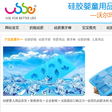
网站首页
奶瓶硅胶
硅胶磨牙棒
宝宝围兜
硅
产品直通车>>
硅胶奶瓶
硅胶牙胶
母婴用品
磨牙棒
硅胶奶嘴
儿童用品
硅胶婴儿用品首页
>
新闻资讯
>
企业新闻
> 法国酒店订购汉川一款四孔硅胶冰杯,