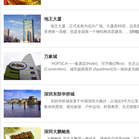
地王大厦
地王大厦，正式名称为信兴广场。大厦高69层，总高度38
亚洲第一高楼，也是全国第一个钢结构高层建筑，...
[详细]
万象城
HOPSCA——集酒店(Hotel)、写字楼(Office)、生态公园
(Convention)、城市超级寓所 (Apartment)为一体的多功能
深圳东部华侨城
东部华侨城坐落于中国深圳大梅沙，占地近9平方公里，
集休闲度假、观光旅游、户外运动、科普教育、生态探险等.
深圳大鹏鲍鱼
大鹏鲍鱼 产于大鹏湾一带得名，属海中贝壳类动物。它