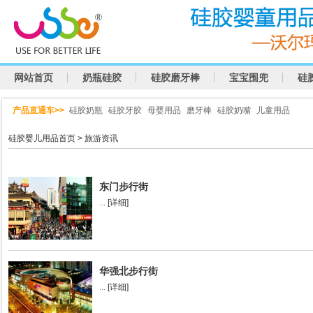
网站首页
奶瓶硅胶
硅胶磨牙棒
宝宝围兜
硅
产品直通车>>
硅胶奶瓶
硅胶牙胶
母婴用品
磨牙棒
硅胶奶嘴
儿童用品
硅胶婴儿用品首页
>
旅游资讯
东门步行街
...
[详细]
华强北步行街
...
[详细]