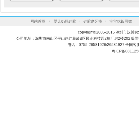
·
·
·
·
网站首页
婴儿奶瓶硅胶
硅胶磨牙棒
宝宝吃饭围兜
copyright©2005-2015 深圳市汉川实
公司地址：深圳市南山区平山路红花岭B区民企科技园2栋厂房2楼202 吸
电话：0755-26581926/26581927 全国客服
粤ICP备081125